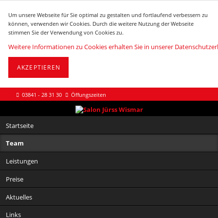
Um unsere Webseite für Sie optimal zu gestalten und fortlaufend verbessern zu
können, verwenden wir Cookies. Durch die weitere Nutzung der Webseite
stimmen Sie der Verwendung von Cookies zu.
Weitere Informationen zu Cookies erhalten Sie in unserer Datenschutzer
AKZEPTIEREN
03841 - 28 31 30
Öffungszeiten
Navigation
Startseite
überspringen
Team
Leistungen
Preise
Aktuelles
Links